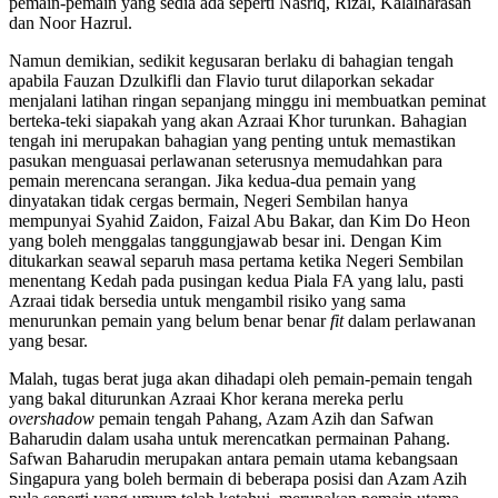
pemain-pemain yang sedia ada seperti Nasriq, Rizal, Kalaiharasan
dan Noor Hazrul.
Namun demikian, sedikit kegusaran berlaku di bahagian tengah
apabila Fauzan Dzulkifli dan Flavio turut dilaporkan sekadar
menjalani latihan ringan sepanjang minggu ini membuatkan peminat
berteka-teki siapakah yang akan Azraai Khor turunkan. Bahagian
tengah ini merupakan bahagian yang penting untuk memastikan
pasukan menguasai perlawanan seterusnya memudahkan para
pemain merencana serangan. Jika kedua-dua pemain yang
dinyatakan tidak cergas bermain, Negeri Sembilan hanya
mempunyai Syahid Zaidon, Faizal Abu Bakar, dan Kim Do Heon
yang boleh menggalas tanggungjawab besar ini. Dengan Kim
ditukarkan seawal separuh masa pertama ketika Negeri Sembilan
menentang Kedah pada pusingan kedua Piala FA yang lalu, pasti
Azraai tidak bersedia untuk mengambil risiko yang sama
menurunkan pemain yang belum benar benar
fit
dalam perlawanan
yang besar.
Malah, tugas berat juga akan dihadapi oleh pemain-pemain tengah
yang bakal diturunkan Azraai Khor kerana mereka perlu
overshadow
pemain tengah Pahang, Azam Azih dan Safwan
Baharudin dalam usaha untuk merencatkan permainan Pahang.
Safwan Baharudin merupakan antara pemain utama kebangsaan
Singapura yang boleh bermain di beberapa posisi dan Azam Azih