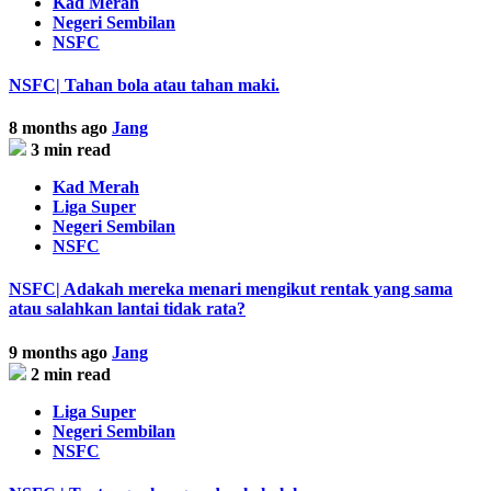
Kad Merah
Negeri Sembilan
NSFC
NSFC| Tahan bola atau tahan maki.
8 months ago
Jang
3 min read
Kad Merah
Liga Super
Negeri Sembilan
NSFC
NSFC| Adakah mereka menari mengikut rentak yang sama
atau salahkan lantai tidak rata?
9 months ago
Jang
2 min read
Liga Super
Negeri Sembilan
NSFC