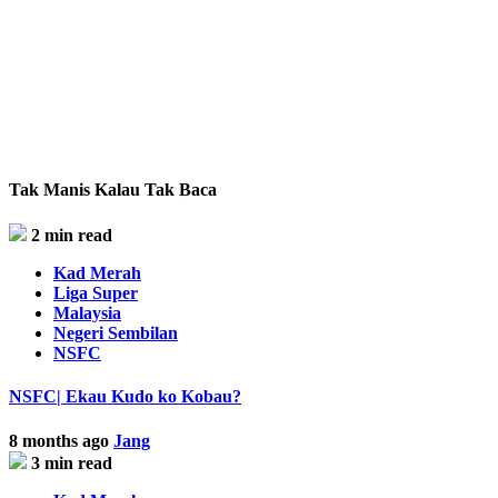
Tak Manis Kalau Tak Baca
2 min read
Kad Merah
Liga Super
Malaysia
Negeri Sembilan
NSFC
NSFC| Ekau Kudo ko Kobau?
8 months ago
Jang
3 min read