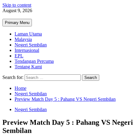
Skip to content
August 9, 2026
Primary Menu
Laman Utama
Malaysia
Negeri Sembilan
Internasional
EPL
Tendangan Percuma
Tentang Kami
Search for:
Home
Negeri Sembilan
Preview Match Day 5 : Pahang VS Negeri Sembilan
Negeri Sembilan
Preview Match Day 5 : Pahang VS Negeri
Sembilan