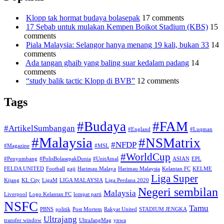
Klopp tak hormat budaya bolasepak
17 comments
17 Sebab untuk mulakan Kempen Boikot Stadium (KBS)
15
comments
Piala Malaysia: Selangor hanya menang 19 kali, bukan 33
14
comments
Ada tangan ghaib yang baling suar kedalam padang
14
comments
“study balik tactic Klopp di BVB”
12 comments
Tags
#Budaya
#FAM
#ArtikelSumbangan
#England
#Luqman
#Malaysia
#NSMatrix
#NFDP
#Magazine
#MSL
#WorldCup
#Penyumbang
#PolisBolasepakDunia
#UnitAmal
ASIAN
EPL
FELDA UNITED
Football
gaji
Harimau Malaya
Harimau Malaysia
Kelantan FC
KELME
Liga Super
Kijang
KL City
LigaM
LIGA MALAYSIA
Liga Perdana 2020
Negeri sembilan
Malaysia
Liverpool
Logo Kelantan FC
lompat parti
NSFC
Tamu
PBNS
politik
Post Mortem
Rakyat United
STADIUM JENGKA
Ultrajang
transfer window
UltraJangMag
ynwa