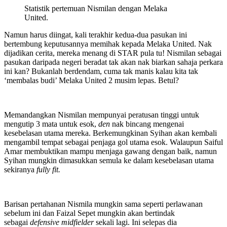
Statistik pertemuan Nismilan dengan Melaka
United.
Namun harus diingat, kali terakhir kedua-dua pasukan ini
bertembung keputusannya memihak kepada Melaka United. Nak
dijadikan cerita, mereka menang di STAR pula tu! Nismilan sebagai
pasukan daripada negeri beradat tak akan nak biarkan sahaja perkara
ini kan? Bukanlah berdendam, cuma tak manis kalau kita tak
‘membalas budi’ Melaka United 2 musim lepas. Betul?
Memandangkan Nismilan mempunyai peratusan tinggi untuk
mengutip 3 mata untuk esok,
den
nak bincang mengenai
kesebelasan utama mereka. Berkemungkinan Syihan akan kembali
mengambil tempat sebagai penjaga gol utama esok. Walaupun Saiful
Amar membuktikan mampu menjaga gawang dengan baik, namun
Syihan mungkin dimasukkan semula ke dalam kesebelasan utama
sekiranya
fully fit.
Barisan pertahanan Nismila mungkin sama seperti perlawanan
sebelum ini dan Faizal Sepet mungkin akan bertindak
sebagai
defensive midfielder
sekali lagi. Ini selepas dia