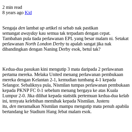
2 min read
8 years ago
Kid
Sengaja
den
lambat
up
artikel ni sebab nak pastikan
semangat
awayday
kau semua tak terpadam dengan cepat.
Tambahan pula tiada perlawanan EPL yang besar malam ni. Setakat
perlawanan
North London Derby
tu apalah sangat jika nak
dibandingkan dengan Naning Derby esok, betul tak?
Kedua-dua pasukan kini mengutip 3 mata daripada 2 perlawanan
pertama mereka. Melaka United menang perlawanan pembukaan
mereka dengan Kelantan 2-1, kemudian tumbang 4-1 kepada
Selangor. Sebaliknya pula, Nismilan tumpas perlawanan pembukaan
kepada PKNP FC 0-1 sebelum menang bergaya ke atas Kuala
Lumpur 2-0. Jika dilihat kepada statistik pertemuan kedua-dua kelab
ini, ternyata kelebihan memihak kepada Nismilan. Justeru
itu,
den
meramalkan Nismilan mampu mengutip mata penuh apabila
bertandang ke Stadium Hang Jebat malam esok.