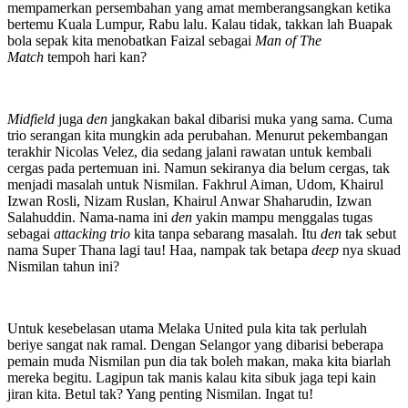
mempamerkan persembahan yang amat memberangsangkan ketika
bertemu Kuala Lumpur, Rabu lalu. Kalau tidak, takkan lah Buapak
bola sepak kita menobatkan Faizal sebagai
Man of The
Match
tempoh hari kan?
Midfield
juga
den
jangkakan bakal dibarisi muka yang sama. Cuma
trio serangan kita mungkin ada perubahan. Menurut pekembangan
terakhir Nicolas Velez, dia sedang jalani rawatan untuk kembali
cergas pada pertemuan ini. Namun sekiranya dia belum cergas, tak
menjadi masalah untuk Nismilan. Fakhrul Aiman, Udom, Khairul
Izwan Rosli, Nizam Ruslan, Khairul Anwar Shaharudin, Izwan
Salahuddin. Nama-nama ini
den
yakin mampu menggalas tugas
sebagai
attacking trio
kita tanpa sebarang masalah. Itu
den
tak sebut
nama Super Thana lagi tau! Haa, nampak tak betapa
deep
nya skuad
Nismilan tahun ini?
Untuk kesebelasan utama Melaka United pula kita tak perlulah
beriye sangat nak ramal. Dengan Selangor yang dibarisi beberapa
pemain muda Nismilan pun dia tak boleh makan, maka kita biarlah
mereka begitu. Lagipun tak manis kalau kita sibuk jaga tepi kain
jiran kita. Betul tak? Yang penting Nismilan. Ingat tu!