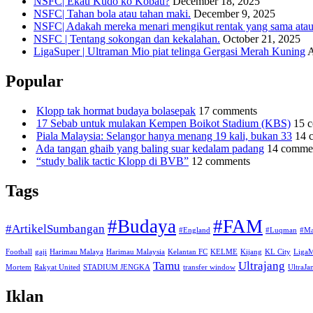
NSFC| Ekau Kudo ko Kobau?
December 18, 2025
NSFC| Tahan bola atau tahan maki.
December 9, 2025
NSFC| Adakah mereka menari mengikut rentak yang sama atau s
NSFC | Tentang sokongan dan kekalahan.
October 21, 2025
LigaSuper | Ultraman Mio piat telinga Gergasi Merah Kuning
A
Popular
Klopp tak hormat budaya bolasepak
17 comments
17 Sebab untuk mulakan Kempen Boikot Stadium (KBS)
15 
Piala Malaysia: Selangor hanya menang 19 kali, bukan 33
14 
Ada tangan ghaib yang baling suar kedalam padang
14 comme
“study balik tactic Klopp di BVB”
12 comments
Tags
#Budaya
#FAM
#ArtikelSumbangan
#England
#Luqman
#Ma
Football
gaji
Harimau Malaya
Harimau Malaysia
Kelantan FC
KELME
Kijang
KL City
Liga
Tamu
Ultrajang
Mortem
Rakyat United
STADIUM JENGKA
transfer window
UltraJ
Iklan