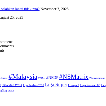
alahkan lantai tidak rata?
November 3, 2025
ugust 25, 2025
comments
comments
nts
#Malaysia
#NSMatrix
#NFDP
gazine
#MSL
#Penyumbang
Liga Super
M
LIGA MALAYSIA
Liga Perdana 2020
Liverpool
Logo Kelantan FC
lomp
angMag
ynwa