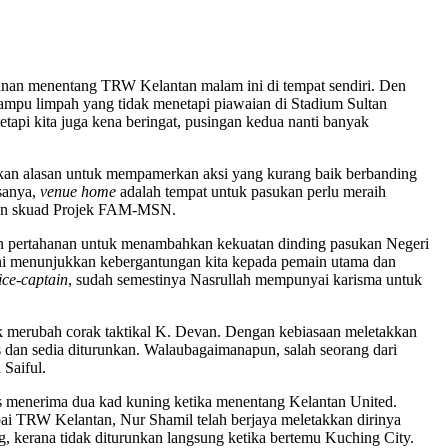
wanan menentang TRW Kelantan malam ini di tempat sendiri. Den
lampu limpah yang tidak menetapi piawaian di Stadium Sultan
tapi kita juga kena beringat, pusingan kedua nanti banyak
adikan alasan untuk mempamerkan aksi yang kurang baik berbanding
asanya,
venue
home
adalah tempat untuk pasukan perlu meraih
 dan skuad Projek FAM-MSN.
san pertahanan untuk menambahkan kekuatan dinding pasukan Negeri
 ini menunjukkan kebergantungan kita kepada pemain utama dan
ice-captain
, sudah semestinya Nasrullah mempunyai karisma untuk
k merubah corak taktikal K. Devan. Dengan kebiasaan meletakkan
 dan sedia diturunkan. Walaubagaimanapun, salah seorang dari
Saiful.
s menerima dua kad kuning ketika menentang Kelantan United.
i TRW Kelantan, Nur Shamil telah berjaya meletakkan dirinya
g, kerana tidak diturunkan langsung ketika bertemu Kuching City.