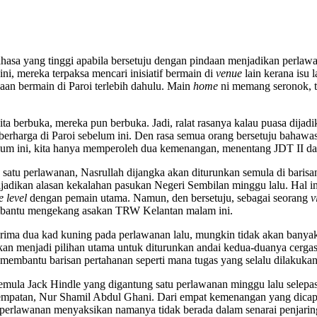
hasa yang tinggi apabila bersetuju dengan pindaan menjadikan perla
i, mereka terpaksa mencari inisiatif bermain di
venue
lain kerana isu 
n bermain di Paroi terlebih dahulu. Main
home
ni memang seronok, te
ita berbuka, mereka pun berbuka. Jadi, ralat rasanya kalau puasa dij
 berharga di Paroi sebelum ini. Den rasa semua orang bersetuju bahaw
elum ini, kita hanya memperoleh dua kemenangan, menentang JDT II
satu perlawanan, Nasrullah dijangka akan diturunkan semula di bari
 dijadikan alasan kekalahan pasukan Negeri Sembilan minggu lalu. Hal
 level
dengan pemain utama. Namun, den bersetuju, sebagai seorang
v
embantu mengekang asakan TRW Kelantan malam ini.
rima dua kad kuning pada perlawanan lalu, mungkin tidak akan banya
an menjadi pilihan utama untuk diturunkan andai kedua-duanya cergas
embantu barisan pertahanan seperti mana tugas yang selalu dilakukan 
mula Jack Hindle yang digantung satu perlawanan minggu lalu selepa
mpatan, Nur Shamil Abdul Ghani. Dari empat kemenangan yang dicapa
u perlawanan menyaksikan namanya tidak berada dalam senarai penjarin