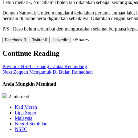
Lebih menarik, Nur Shamil boleh lah dikatakan sebagai seorang
supe
Dengan Sarawak United mengalami kekalahan pertama Jumaat lalu, in
bermain di home perlu digunakan sebaiknya. Ditambah dengan kehadi
P/S : Raso belum terlambat den mengucapkan selamat berpuasa kepa
0
Shares
Facebook
0
Twitter
0
LinkedIn
Continue Reading
Previous
NSFC Tenang Lantas Kecundang
Next
Zaquan Mengamuk Di Bulan Ramadhan
Anda Mungkin Meminati
2 min read
Kad Merah
Liga Super
Malaysia
Negeri Sembilan
NSFC