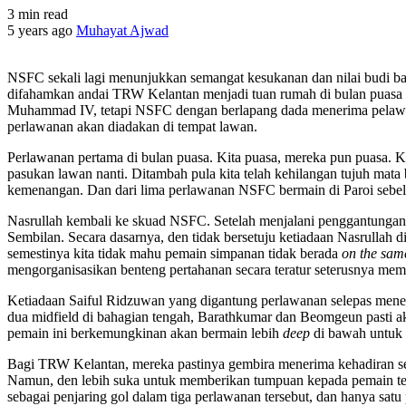
3 min read
5 years ago
Muhayat Ajwad
NSFC sekali lagi menunjukkan semangat kesukanan dan nilai budi ba
difahamkan andai TRW Kelantan menjadi tuan rumah di bulan puasa in
Muhammad IV, tetapi NSFC dengan berlapang dada menerima pelawaa
perlawanan akan diadakan di tempat lawan.
Perlawanan pertama di bulan puasa. Kita puasa, mereka pun puasa. K
pasukan lawan nanti. Ditambah pula kita telah kehilangan tujuh mata
kemenangan. Dan dari lima perlawanan NSFC bermain di Paroi seb
Nasrullah kembali ke skuad NSFC. Setelah menjalani penggantungan 
Sembilan. Secara dasarnya, den tidak bersetuju ketiadaan Nasrullah
semestinya kita tidak mahu pemain simpanan tidak berada
on the same
mengorganisasikan benteng pertahanan secara teratur seterusnya m
Ketiadaan Saiful Ridzuwan yang digantung perlawanan selepas mene
dua midfield di bahagian tengah, Barathkumar dan Beomgeun pasti ak
pemain ini berkemungkinan akan bermain lebih
deep
di bawah untuk m
Bagi TRW Kelantan, mereka pastinya gembira menerima kehadiran se
Namun, den lebih suka untuk memberikan tumpuan kepada pemain te
sebagai penjaring gol dalam tiga perlawanan tersebut, dan hanya sat