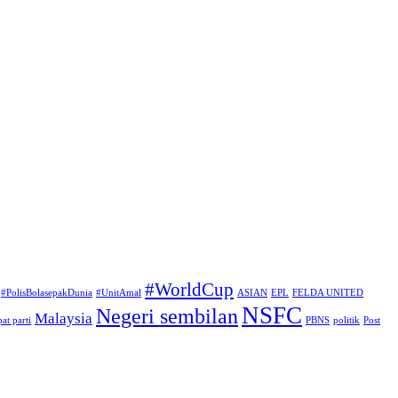
#WorldCup
#PolisBolasepakDunia
#UnitAmal
ASIAN
EPL
FELDA UNITED
NSFC
Negeri sembilan
Malaysia
at parti
PBNS
politik
Post