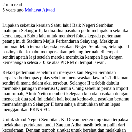
2 min read
5 years ago
Muhayat Ajwad
Lupakan seketika keraian Sabtu lalu! Baik Negeri Sembilan
mahupun Selangor II, kedua-dua pasukan perlu melupakan seketika
kemenangan Sabtu lalu untuk memberi fokus kepada pertemuan
petang ini di Stadium Majlis Perbandaran Selayang. Meskipun
tumpuan lebih terarah kepada pasukan Negeri Sembilan, Selangor II
pastinya tidak mahu mempersiakan peluang bermain di tempat
sendiri apatah lagi setelah mereka membuka kempen liga dengan
kemenangan selesa 3-0 ke atas PDRM di tempat lawan.
Rekod pertemuan sebelum ini menyaksikan Negeri Sembilan
terpaksa berhempas pulas sebelum menewaskan lawan 2-1 di laman
sendiri di mana dalam aksi tersebut, Selangor II terlebih dahulu
membuka jaringan menerusi Quentin Ching sebelum pemain import
tuan rumah, Almir Netto memberi kelegaan kepada pasukan dengan
mencetak dua gol. Ini adalah kali kedua kedua-dua pasukan bertemu
memandangkan Selangor II baru sahaja ditubuhkan tahun lepas
menggantikan PKNS FC.
Untuk skuad Negeri Sembilan, K. Devan berkemungkinan terpaksa
melakukan pertukaran andai Zaquan Adha masih belum pulih dari
kecederaan. Dengan tempoh singkat untuk berehat dan melakukan