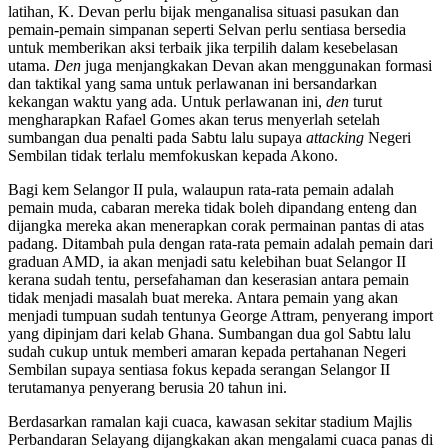
latihan, K. Devan perlu bijak menganalisa situasi pasukan dan
pemain-pemain simpanan seperti Selvan perlu sentiasa bersedia
untuk memberikan aksi terbaik jika terpilih dalam kesebelasan
utama.
Den
juga menjangkakan Devan akan menggunakan formasi
dan taktikal yang sama untuk perlawanan ini bersandarkan
kekangan waktu yang ada. Untuk perlawanan ini,
den
turut
mengharapkan Rafael Gomes akan terus menyerlah setelah
sumbangan dua penalti pada Sabtu lalu supaya
attacking
Negeri
Sembilan tidak terlalu memfokuskan kepada Akono.
Bagi kem Selangor II pula, walaupun rata-rata pemain adalah
pemain muda, cabaran mereka tidak boleh dipandang enteng dan
dijangka mereka akan menerapkan corak permainan pantas di atas
padang. Ditambah pula dengan rata-rata pemain adalah pemain dari
graduan AMD, ia akan menjadi satu kelebihan buat Selangor II
kerana sudah tentu, persefahaman dan keserasian antara pemain
tidak menjadi masalah buat mereka. Antara pemain yang akan
menjadi tumpuan sudah tentunya George Attram, penyerang import
yang dipinjam dari kelab Ghana. Sumbangan dua gol Sabtu lalu
sudah cukup untuk memberi amaran kepada pertahanan Negeri
Sembilan supaya sentiasa fokus kepada serangan Selangor II
terutamanya penyerang berusia 20 tahun ini.
Berdasarkan ramalan kaji cuaca, kawasan sekitar stadium Majlis
Perbandaran Selayang dijangkakan akan mengalami cuaca panas di