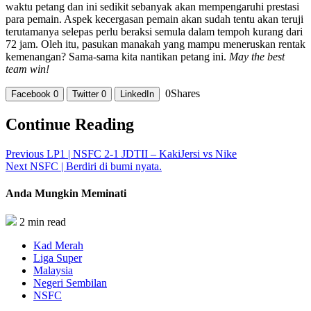
waktu petang dan ini sedikit sebanyak akan mempengaruhi prestasi
para pemain. Aspek kecergasan pemain akan sudah tentu akan teruji
terutamanya selepas perlu beraksi semula dalam tempoh kurang dari
72 jam. Oleh itu, pasukan manakah yang mampu meneruskan rentak
kemenangan? Sama-sama kita nantikan petang ini.
May the best
team win!
0
Shares
Facebook
0
Twitter
0
LinkedIn
Continue Reading
Previous
LP1 | NSFC 2-1 JDTII – KakiJersi vs Nike
Next
NSFC | Berdiri di bumi nyata.
Anda Mungkin Meminati
2 min read
Kad Merah
Liga Super
Malaysia
Negeri Sembilan
NSFC