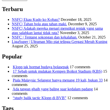
Terbaru
NSFC| Ekau Kudo ko Kobau?
December 18, 2025
NSFC| Tahan bola atau tahan maki.
December 9, 2025
NSFC| Adakah mereka menari mengikut rentak yang sama
atau salahkan lantai tidak rata?
November 3, 2025
NSFC | Tentang sokongan dan kekalahan.
October 21, 2025
LigaSuper | Ultraman Mio piat telinga Gergasi Merah Kuning
August 25, 2025
Popular
Klopp tak hormat budaya bolasepak
17 comments
17 Sebab untuk mulakan Kempen Boikot Stadium (KBS)
15
comments
Piala Malaysia: Selangor hanya menang 19 kali, bukan 33
14
comments
Ada tangan ghaib yang baling suar kedalam padang
14
comments
“study balik tactic Klopp di BVB”
12 comments
Tags