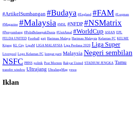
#Budaya
#FAM
#ArtikelSumbangan
#England
#Luqman
#Malaysia
#NSMatrix
#NFDP
#Magazine
#MSL
#WorldCup
#Penyumbang
#PolisBolasepakDunia
#UnitAmal
ASIAN
EPL
FELDA UNITED
Football
gaji
Harimau Malaya
Harimau Malaysia
Kelantan FC
KELME
Liga Super
Kijang
KL City
LigaM
LIGA MALAYSIA
Liga Perdana 2020
Negeri sembilan
Malaysia
Liverpool
Logo Kelantan FC
lompat parti
NSFC
Tamu
PBNS
politik
Post Mortem
Rakyat United
STADIUM JENGKA
Ultrajang
transfer window
UltraJangMag
ynwa
Iklan