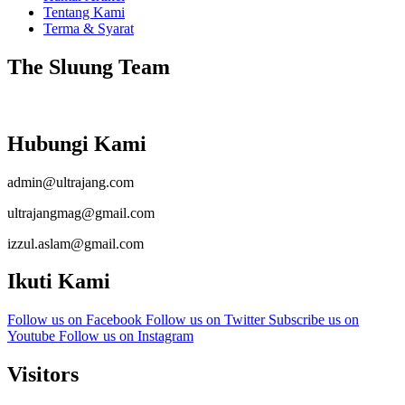
Tentang Kami
Terma & Syarat
The Sluung Team
Hubungi Kami
admin@ultrajang.com
ultrajangmag@gmail.com
izzul.aslam@gmail.com
Ikuti Kami
Follow us on Facebook
Follow us on Twitter
Subscribe us on
Youtube
Follow us on Instagram
Visitors