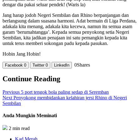
dengar dia pakai seluar pendek! (Waris la)
Jang harap jodoh Negeri Sembilan dan Rhino berpanjangan dan
berlangsung dalam suasana harmoni. Adat bermain di Liga Perdana,
adakala kita menang, adakala kita kecewa, namun itu semua asam
garam ‘berumahtangga’. Kepada semua penyokong setia Negeri
Sembilan, kita jadikan penajaan ini satu pemangkin kepada kita
untuk terus memberi sokongan padu kepada pasukan.
Hobin Jang Hobin!
0
Shares
Facebook
0
Twitter
0
LinkedIn
Continue Reading
Previous
5 port tengok bola paling sedap di Seremban
Next
Penyokong membidankan kelahiran jersi Rhino di Negeri
Sembilan
Anda Mungkin Meminati
2 min read
Kad Merah