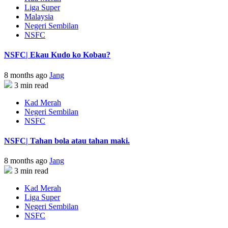
Liga Super
Malaysia
Negeri Sembilan
NSFC
NSFC| Ekau Kudo ko Kobau?
8 months ago
Jang
3 min read
Kad Merah
Negeri Sembilan
NSFC
NSFC| Tahan bola atau tahan maki.
8 months ago
Jang
3 min read
Kad Merah
Liga Super
Negeri Sembilan
NSFC