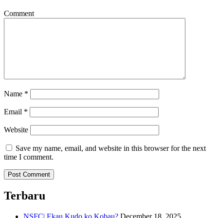
Comment
Name
*
Email
*
Website
Save my name, email, and website in this browser for the next
time I comment.
Terbaru
NSFC| Ekau Kudo ko Kobau?
December 18, 2025