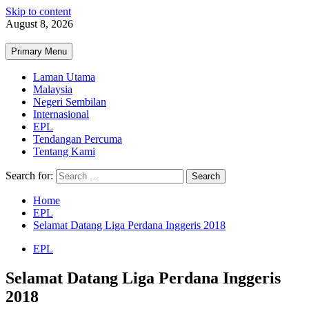
Skip to content
August 8, 2026
Primary Menu
Laman Utama
Malaysia
Negeri Sembilan
Internasional
EPL
Tendangan Percuma
Tentang Kami
Search for:
Home
EPL
Selamat Datang Liga Perdana Inggeris 2018
EPL
Selamat Datang Liga Perdana Inggeris
2018