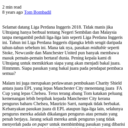
2 min read
8 years ago
Tom Bombadil
Selamat datang Liga Perdana Inggeris 2018. Tidak manis jika
Ultrajang hanya berbual tentang Negeri Sembilan dan Malaysia
tanpa mengambil peduli liga-liga lain seperti Liga Perdana Inggeris
ini. Tahun ini Liga Perdana Inggeris dijangka lebih sengit daripada
tahun-tahun sebelum ini. Mana tak nya, pasukan
midtable
seperti
Stoke, Newcastle dan Manchester United pun banyak membawa
masuk pemain-pemain bertaraf dunia. Pening kepala kami di
Ultrajang untuk memikirkan siapa yang akan menjadi bakal juara.
Hmmmm. Siapa pasukan yang bakal juara pada pendapat pembaca
semua?
Malam ini juga merupakan perlawanan pembukaan Charity Shield
antara juara EPL yang lepas Manchester City menentang juara FA
Cup yang lepas Chelsea. Terus terang abang Tom katakan peluang
kemenangan lebih berpihak kepada Manchester City kerana
pengurus baharu Chelsea, Maurizio Sarri, nampak tidak berbakat.
Kebanyakan pasukan juara di EPL ataupun liga-liga lain, selalunya
pengurus mereka adalah dikalangan pengurus atau pemain yang
penah berjaya. Jarang sekali mereka amik pengurus yang tidak
menyerlah pada
on paper
untuk membimbing pasukan yang dibarisi