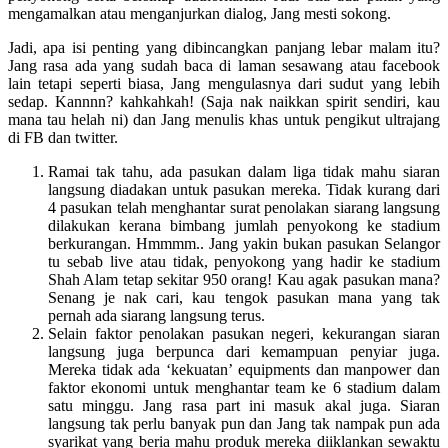
mengamalkan atau menganjurkan dialog, Jang mesti sokong.
Jadi, apa isi penting yang dibincangkan panjang lebar malam itu?
Jang rasa ada yang sudah baca di laman sesawang atau facebook
lain tetapi seperti biasa, Jang mengulasnya dari sudut yang lebih
sedap. Kannnn? kahkahkah! (Saja nak naikkan spirit sendiri, kau
mana tau helah ni) dan Jang menulis khas untuk pengikut ultrajang
di FB dan twitter.
Ramai tak tahu, ada pasukan dalam liga tidak mahu siaran
langsung diadakan untuk pasukan mereka. Tidak kurang dari
4 pasukan telah menghantar surat penolakan siarang langsung
dilakukan kerana bimbang jumlah penyokong ke stadium
berkurangan. Hmmmm.. Jang yakin bukan pasukan Selangor
tu sebab live atau tidak, penyokong yang hadir ke stadium
Shah Alam tetap sekitar 950 orang! Kau agak pasukan mana?
Senang je nak cari, kau tengok pasukan mana yang tak
pernah ada siarang langsung terus.
Selain faktor penolakan pasukan negeri, kekurangan siaran
langsung juga berpunca dari kemampuan penyiar juga.
Mereka tidak ada ‘kekuatan’ equipments dan manpower dan
faktor ekonomi untuk menghantar team ke 6 stadium dalam
satu minggu. Jang rasa part ini masuk akal juga. Siaran
langsung tak perlu banyak pun dan Jang tak nampak pun ada
syarikat yang beria mahu produk mereka diiklankan sewaktu