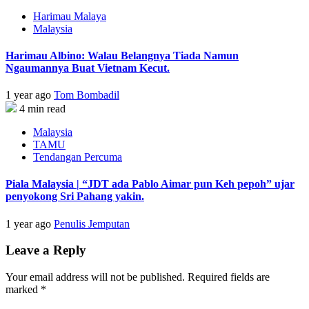
Harimau Malaya
Malaysia
Harimau Albino: Walau Belangnya Tiada Namun
Ngaumannya Buat Vietnam Kecut.
1 year ago
Tom Bombadil
4 min read
Malaysia
TAMU
Tendangan Percuma
Piala Malaysia | “JDT ada Pablo Aimar pun Keh pepoh” ujar
penyokong Sri Pahang yakin.
1 year ago
Penulis Jemputan
Leave a Reply
Your email address will not be published.
Required fields are
marked
*