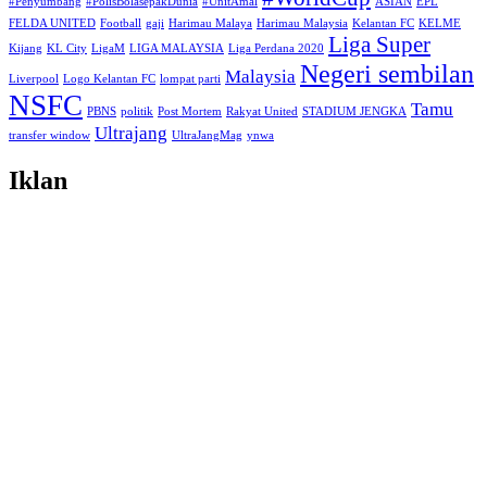
#Penyumbang
#PolisBolasepakDunia
#UnitAmal
ASIAN
EPL
FELDA UNITED
Football
gaji
Harimau Malaya
Harimau Malaysia
Kelantan FC
KELME
Liga Super
Kijang
KL City
LigaM
LIGA MALAYSIA
Liga Perdana 2020
Negeri sembilan
Malaysia
Liverpool
Logo Kelantan FC
lompat parti
NSFC
Tamu
PBNS
politik
Post Mortem
Rakyat United
STADIUM JENGKA
Ultrajang
transfer window
UltraJangMag
ynwa
Iklan