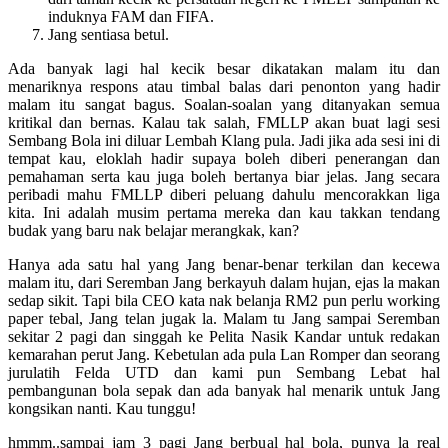
induknya FAM dan FIFA.
Jang sentiasa betul.
Ada banyak lagi hal kecik besar dikatakan malam itu dan
menariknya respons atau timbal balas dari penonton yang hadir
malam itu sangat bagus. Soalan-soalan yang ditanyakan semua
kritikal dan bernas. Kalau tak salah, FMLLP akan buat lagi sesi
Sembang Bola ini diluar Lembah Klang pula. Jadi jika ada sesi ini di
tempat kau, eloklah hadir supaya boleh diberi penerangan dan
pemahaman serta kau juga boleh bertanya biar jelas. Jang secara
peribadi mahu FMLLP diberi peluang dahulu mencorakkan liga
kita. Ini adalah musim pertama mereka dan kau takkan tendang
budak yang baru nak belajar merangkak, kan?
Hanya ada satu hal yang Jang benar-benar terkilan dan kecewa
malam itu, dari Seremban Jang berkayuh dalam hujan, ejas la makan
sedap sikit. Tapi bila CEO kata nak belanja RM2 pun perlu working
paper tebal, Jang telan jugak la. Malam tu Jang sampai Seremban
sekitar 2 pagi dan singgah ke Pelita Nasik Kandar untuk redakan
kemarahan perut Jang. Kebetulan ada pula Lan Romper dan seorang
jurulatih Felda UTD dan kami pun Sembang Lebat hal
pembangunan bola sepak dan ada banyak hal menarik untuk Jang
kongsikan nanti. Kau tunggu!
hmmm..sampai jam 3 pagi Jang berbual hal bola, punya la real