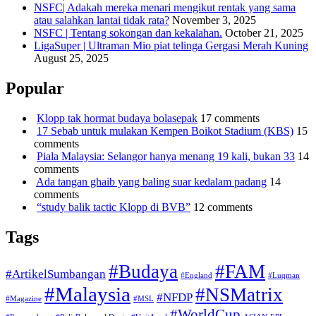
NSFC| Adakah mereka menari mengikut rentak yang sama
atau salahkan lantai tidak rata?
November 3, 2025
NSFC | Tentang sokongan dan kekalahan.
October 21, 2025
LigaSuper | Ultraman Mio piat telinga Gergasi Merah Kuning
August 25, 2025
Popular
Klopp tak hormat budaya bolasepak
17 comments
17 Sebab untuk mulakan Kempen Boikot Stadium (KBS)
15
comments
Piala Malaysia: Selangor hanya menang 19 kali, bukan 33
14
comments
Ada tangan ghaib yang baling suar kedalam padang
14
comments
“study balik tactic Klopp di BVB”
12 comments
Tags
#Budaya
#FAM
#ArtikelSumbangan
#England
#Luqman
#Malaysia
#NSMatrix
#NFDP
#Magazine
#MSL
#WorldCup