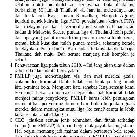
setahun untuk membolehkan perlawanan bola diadakan,
berbanding 50 hari di Thailand. 41 hari ini maksudnya kau
dah tolak cuti Raya, bulan Ramadhan, Harijadi Agong,
kenduri nenek kahwin, liga AFC, persahabatan kelas A FIFA
dan melayan pasukan Liverpool yang sibuk nak panaskan
badan di Malaysia. Secara purata, liga di Thailand lebih padat
dan liga yang padat menjadikan pemain mereka lebih keras,
mental lebih kuat dan itulah punca mereka sekarang berada
dikelayakan Piala Dunia. Kau pulak tertanya-tanya kenapa
Thailand dah maju. Dah semua manjang nak komplen je
setan!
Penswastaan liga pada tahun 2018. – Ini Jang akan ulas dalam
satu artikel lain nanti. Percayalah!
FMLLP juga menerangkan visi dan misi mereka, goals,
stakeholder, korporat blahblahblah. Ini tidak penting untuk
kita peminat bola. Mengikut kata sahabat Jang semasa kami
Sembang Lebat di mamak selepas itu, hal korporat tidak
menjadi minat penyokong, FMLLP harus lebih pentingkan
memikat hati penyokong dahulu, baru boleh tunjukkan goals
mereka dalam meningkat mutu liga. ke cane? camtu la lebih
kurang kata sahabat Jang tu.
CEO jelaskan semua jenis tohmahan dan fitnah terhadap
beliau (dan FMLLP) dan part begini tak payah la Jang share.
Hal begini memang jadi mainan dalam persatuan bola sepak
dari taman kecik ke persatuan negeri ke FMLLP sampailah ke