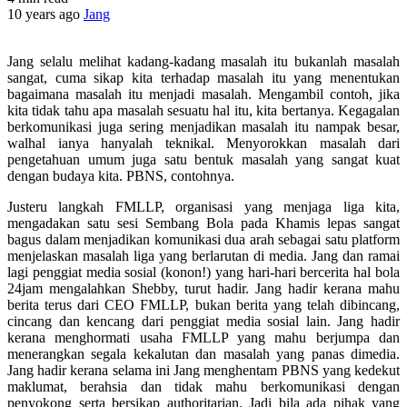
10 years ago
Jang
Jang selalu melihat kadang-kadang masalah itu bukanlah masalah
sangat, cuma sikap kita terhadap masalah itu yang menentukan
bagaimana masalah itu menjadi masalah. Mengambil contoh, jika
kita tidak tahu apa masalah sesuatu hal itu, kita bertanya. Kegagalan
berkomunikasi juga sering menjadikan masalah itu nampak besar,
walhal ianya hanyalah teknikal. Menyorokkan masalah dari
pengetahuan umum juga satu bentuk masalah yang sangat kuat
dengan budaya kita. PBNS, contohnya.
Justeru langkah FMLLP, organisasi yang menjaga liga kita,
mengadakan satu sesi Sembang Bola pada Khamis lepas sangat
bagus dalam menjadikan komunikasi dua arah sebagai satu platform
menjelaskan masalah liga yang berlarutan di media. Jang dan ramai
lagi penggiat media sosial (konon!) yang hari-hari bercerita hal bola
24jam mengalahkan Shebby, turut hadir. Jang hadir kerana mahu
berita terus dari CEO FMLLP, bukan berita yang telah dibincang,
cincang dan kencang dari penggiat media sosial lain. Jang hadir
kerana menghormati usaha FMLLP yang mahu berjumpa dan
menerangkan segala kekalutan dan masalah yang panas dimedia.
Jang hadir kerana selama ini Jang menghentam PBNS yang kedekut
maklumat, berahsia dan tidak mahu berkomunikasi dengan
penyokong serta bersikap authoritarian. Jadi bila ada pihak yang