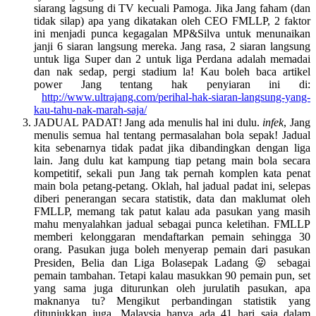
siarang lagsung di TV kecuali Pamoga. Jika Jang faham (dan
tidak silap) apa yang dikatakan oleh CEO FMLLP, 2 faktor
ini menjadi punca kegagalan MP&Silva untuk menunaikan
janji 6 siaran langsung mereka. Jang rasa, 2 siaran langsung
untuk liga Super dan 2 untuk liga Perdana adalah memadai
dan nak sedap, pergi stadium la! Kau boleh baca artikel
power Jang tentang hak penyiaran ini di:
http://www.ultrajang.com/perihal-hak-siaran-langsung-yang-
kau-tahu-nak-marah-saja/
JADUAL PADAT! Jang ada menulis hal ini dulu.
infek
, Jang
menulis semua hal tentang permasalahan bola sepak! Jadual
kita sebenarnya tidak padat jika dibandingkan dengan liga
lain. Jang dulu kat kampung tiap petang main bola secara
kompetitif, sekali pun Jang tak pernah komplen kata penat
main bola petang-petang. Oklah, hal jadual padat ini, selepas
diberi penerangan secara statistik, data dan maklumat oleh
FMLLP, memang tak patut kalau ada pasukan yang masih
mahu menyalahkan jadual sebagai punca keletihan. FMLLP
memberi kelonggaran mendaftarkan pemain sehingga 30
orang. Pasukan juga boleh menyerap pemain dari pasukan
Presiden, Belia dan Liga Bolasepak Ladang 😛 sebagai
pemain tambahan. Tetapi kalau masukkan 90 pemain pun, set
yang sama juga diturunkan oleh jurulatih pasukan, apa
maknanya tu? Mengikut perbandingan statistik yang
ditunjukkan juga, Malaysia hanya ada 41 hari saja dalam