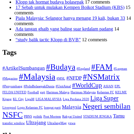
Klopp tak hormat budaya bolasepak
17 comments
17 Sebab untuk mulakan Kempen Boikot Stadium (KBS)
15
comments
Piala Malaysia: Selangor hanya menang 19 kali, bukan 33
14
comments
Ada tangan ghaib yang baling suar kedalam padang
14
comments
“study balik tactic Klopp di BVB”
12 comments
Tags
#Budaya
#FAM
#ArtikelSumbangan
#England
#Luqman
#Malaysia
#NSMatrix
#NFDP
#Magazine
#MSL
#WorldCup
#Penyumbang
#PolisBolasepakDunia
#UnitAmal
ASIAN
EPL
FELDA UNITED
Football
gaji
Harimau Malaya
Harimau Malaysia
Kelantan FC
KELME
Liga Super
Kijang
KL City
LigaM
LIGA MALAYSIA
Liga Perdana 2020
Negeri sembilan
Malaysia
Liverpool
Logo Kelantan FC
lompat parti
NSFC
Tamu
PBNS
politik
Post Mortem
Rakyat United
STADIUM JENGKA
Ultrajang
transfer window
UltraJangMag
ynwa