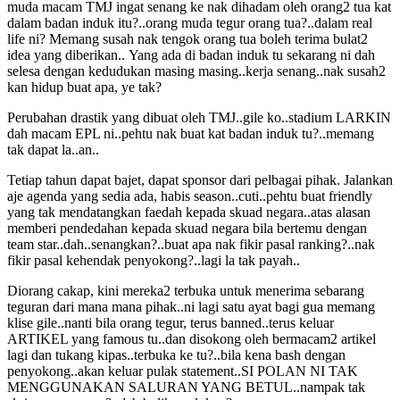
muda macam TMJ ingat senang ke nak dihadam oleh orang2 tua kat
dalam badan induk itu?..orang muda tegur orang tua?..dalam real
life ni? Memang susah nak tengok orang tua boleh terima bulat2
idea yang diberikan.. Yang ada di badan induk tu sekarang ni dah
selesa dengan kedudukan masing masing..kerja senang..nak susah2
kan hidup buat apa, ye tak?
Perubahan drastik yang dibuat oleh TMJ..gile ko..stadium LARKIN
dah macam EPL ni..pehtu nak buat kat badan induk tu?..memang
tak dapat la..an..
Tetiap tahun dapat bajet, dapat sponsor dari pelbagai pihak. Jalankan
aje agenda yang sedia ada, habis season..cuti..pehtu buat friendly
yang tak mendatangkan faedah kepada skuad negara..atas alasan
memberi pendedahan kepada skuad negara bila bertemu dengan
team star..dah..senangkan?..buat apa nak fikir pasal ranking?..nak
fikir pasal kehendak penyokong?..lagi la tak payah..
Diorang cakap, kini mereka2 terbuka untuk menerima sebarang
teguran dari mana mana pihak..ni lagi satu ayat bagi gua memang
klise gile..nanti bila orang tegur, terus banned..terus keluar
ARTIKEL yang famous tu..dan disokong oleh bermacam2 artikel
lagi dan tukang kipas..terbuka ke tu?..bila kena bash dengan
penyokong..akan keluar pulak statement..SI POLAN NI TAK
MENGGUNAKAN SALURAN YANG BETUL..nampak tak