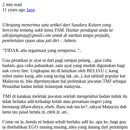
2 min read
11 years ago
Jang
Ultrajang menerima satu artikel dari Saudara Kaizen yang
bercerita tentang sakit lama FAM. Hantar pendapat anda ke
ultrajangmag@gmail.com untuk di siarkan tanpa prejudis,
pembetulan ejaan atau jati diri – Admin.
“TIDAK ada organisasi yang sempurna..”..
Gua peratikan je ayat ni dari pagi sampai petang…gua cuba
hadam..gua cuba pahamkan..satu ayat yang mudah digunakan bagi
nak cover line. Ungkapan ini di lafazkan oleh BELIAU (..kang
sobot namo kang..ado yang tacing lak..an..)..kat tabloid popular kat
Malaysia ni, bila dipertanyakan hal perletakan jawatan TMJ sebagai
Penasihat badan induk bolasepak malaysia..
TMJ di katakan meletak jawatan setelah mengetahui badan induk itu
tidak berlaku adil terhadap kelab atau persatuan negeri yang
bernaung dibawahnya..eheh..Baru nak tau ke?..rakyat Malaysia dah
lama tau pasal benda ni..rilek je..an..
Come on la..benda ni bukan sebab berlaku adil ke..apa ke..bagi gua
ia disebabkan EGO masing masing..idea yang datang dari pemimpin