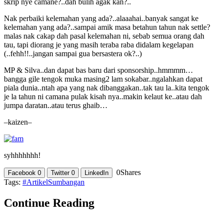
skrip nye camane?..dah bulih agak kan?..
Nak perbaiki kelemahan yang ada?..alaaahai..banyak sangat ke
kelemahan yang ada?..sampai amik masa betahun tahun nak settle?
malas nak cakap dah pasal kelemahan ni, sebab semua orang dah
tau, tapi diorang je yang masih teraba raba didalam kegelapan
(..fehh!!..jangan sampai gua bersastera ok?..)
MP & Silva..dan dapat bas baru dari sponsorship..hmmmm…
bangga gile tengok muka masing2 lam sokabar..ngalahkan dapat
piala dunia..ntah apa yang nak dibanggakan..tak tau la..kita tengok
je la tahun ni camana pulak kisah nya..makin kelaut ke..atau dah
jumpa daratan..atau terus ghaib…
–kaizen–
syhhhhhhh!
0
Shares
Facebook
0
Twitter
0
LinkedIn
Tags:
#ArtikelSumbangan
Continue Reading