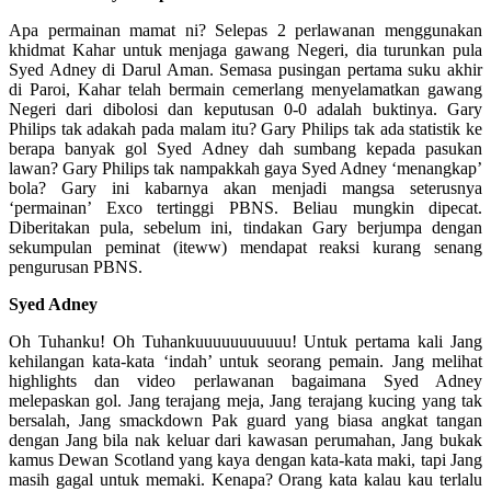
Apa permainan mamat ni? Selepas 2 perlawanan menggunakan
khidmat Kahar untuk menjaga gawang Negeri, dia turunkan pula
Syed Adney di Darul Aman. Semasa pusingan pertama suku akhir
di Paroi, Kahar telah bermain cemerlang menyelamatkan gawang
Negeri dari dibolosi dan keputusan 0-0 adalah buktinya. Gary
Philips tak adakah pada malam itu? Gary Philips tak ada statistik ke
berapa banyak gol Syed Adney dah sumbang kepada pasukan
lawan? Gary Philips tak nampakkah gaya Syed Adney ‘menangkap’
bola? Gary ini kabarnya akan menjadi mangsa seterusnya
‘permainan’ Exco tertinggi PBNS. Beliau mungkin dipecat.
Diberitakan pula, sebelum ini, tindakan Gary berjumpa dengan
sekumpulan peminat (iteww) mendapat reaksi kurang senang
pengurusan PBNS.
Syed Adney
Oh Tuhanku! Oh Tuhankuuuuuuuuuuu! Untuk pertama kali Jang
kehilangan kata-kata ‘indah’ untuk seorang pemain. Jang melihat
highlights dan video perlawanan bagaimana Syed Adney
melepaskan gol. Jang terajang meja, Jang terajang kucing yang tak
bersalah, Jang smackdown Pak guard yang biasa angkat tangan
dengan Jang bila nak keluar dari kawasan perumahan, Jang bukak
kamus Dewan Scotland yang kaya dengan kata-kata maki, tapi Jang
masih gagal untuk memaki. Kenapa? Orang kata kalau kau terlalu