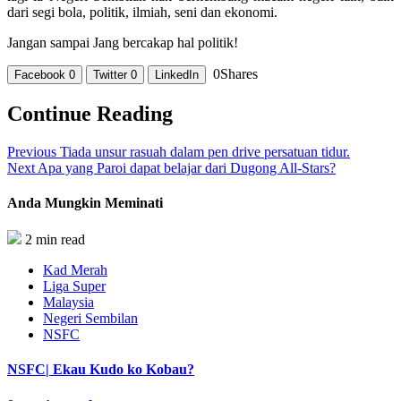
dari segi bola, politik, ilmiah, seni dan ekonomi.
Jangan sampai Jang bercakap hal politik!
0
Shares
Facebook
0
Twitter
0
LinkedIn
Continue Reading
Previous
Tiada unsur rasuah dalam pen drive persatuan tidur.
Next
Apa yang Paroi dapat belajar dari Dugong All-Stars?
Anda Mungkin Meminati
2 min read
Kad Merah
Liga Super
Malaysia
Negeri Sembilan
NSFC
NSFC| Ekau Kudo ko Kobau?