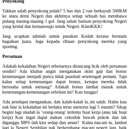
Penyokong
Takkan salah penyokong pulak? 5 bas dan 2 van berkayuh 500KM
ke utara demi Negeri dan akhirnya setiap sebuah bas membawa
pulang masing-masing 1 gol. Jang salute barisan penyokong Negeri
yang kental dan kemanosajo untuk Negeri. KlasiKKK!
Jang ucapkan tahniah untuk pasukan Kedah kerana bermain
bagaikan juara. Juga kepada ribuan penyokong mereka yang
sporting.
Persatuan
Adakah kekalahan Negeri sebenarnya dirancang licik oleh persatuan
sendiri? Ada khabar angin mengatakan skim gaji dan bonus
kemenangan menjadi punca tidak puashati sesetengah pemain. Tapi
kalau setiap kemenangan dapat bonus, kenapa mereka tidak
berusaha untuk menang? Adakah bonus lambat masuk untuk
kemenangan-kemenangan sebelum ini? Kau tunggu!
Ada pendapat mengatakan, dah kalah-kalah la..ini salah. Habis kau
nak biar la kekalahan ini berlaku terus menerus lagi 5 musim? Sikap
begini lagi mudah la ‘orang-orang’ tertentu buat kerja (atau tak buat
kerja) Kau ingat dapat makan cekodok bawah pokok dan tak
diganggu MPS dah kira sedap dan aman? Kalau macam tu, lambat
lagi la Negeri Sembilan nak berkembang macam negeri lain, baik