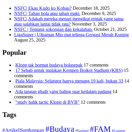
NSFC| Ekau Kudo ko Kobau?
December 18, 2025
NSFC| Tahan bola atau tahan maki.
December 9, 2025
NSFC| Adakah mereka menari mengikut rentak yang sama
atau salahkan lantai tidak rata?
November 3, 2025
NSFC | Tentang sokongan dan kekalahan.
October 21, 2025
LigaSuper | Ultraman Mio piat telinga Gergasi Merah Kuning
August 25, 2025
Popular
Klopp tak hormat budaya bolasepak
17 comments
17 Sebab untuk mulakan Kempen Boikot Stadium (KBS)
15
comments
Piala Malaysia: Selangor hanya menang 19 kali, bukan 33
14
comments
Ada tangan ghaib yang baling suar kedalam padang
14
comments
“study balik tactic Klopp di BVB”
12 comments
Tags
#Budaya
#FAM
#ArtikelSumbangan
#England
#Luqman