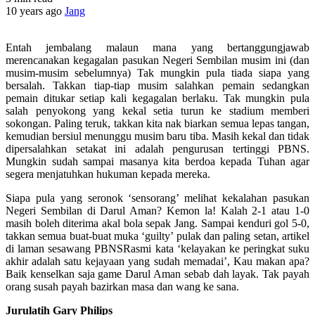
10 years ago
Jang
Entah jembalang malaun mana yang bertanggungjawab
merencanakan kegagalan pasukan Negeri Sembilan musim ini (dan
musim-musim sebelumnya) Tak mungkin pula tiada siapa yang
bersalah. Takkan tiap-tiap musim salahkan pemain sedangkan
pemain ditukar setiap kali kegagalan berlaku. Tak mungkin pula
salah penyokong yang kekal setia turun ke stadium memberi
sokongan. Paling teruk, takkan kita nak biarkan semua lepas tangan,
kemudian bersiul menunggu musim baru tiba. Masih kekal dan tidak
dipersalahkan setakat ini adalah pengurusan tertinggi PBNS.
Mungkin sudah sampai masanya kita berdoa kepada Tuhan agar
segera menjatuhkan hukuman kepada mereka.
Siapa pula yang seronok ‘sensorang’ melihat kekalahan pasukan
Negeri Sembilan di Darul Aman? Kemon la! Kalah 2-1 atau 1-0
masih boleh diterima akal bola sepak Jang. Sampai kenduri gol 5-0,
takkan semua buat-buat muka ‘guilty’ pulak dan paling setan, artikel
di laman sesawang PBNSRasmi kata ‘kelayakan ke peringkat suku
akhir adalah satu kejayaan yang sudah memadai’, Kau makan apa?
Baik kenselkan saja game Darul Aman sebab dah layak. Tak payah
orang susah payah bazirkan masa dan wang ke sana.
Jurulatih Gary Philips