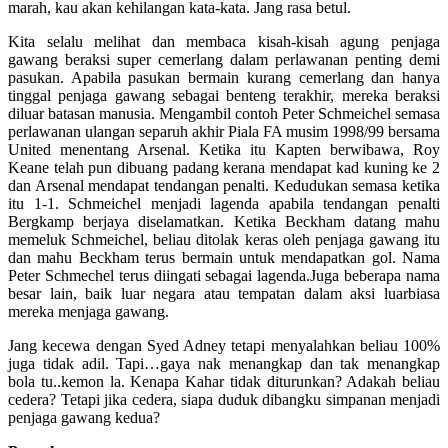
marah, kau akan kehilangan kata-kata. Jang rasa betul.
Kita selalu melihat dan membaca kisah-kisah agung penjaga
gawang beraksi super cemerlang dalam perlawanan penting demi
pasukan. Apabila pasukan bermain kurang cemerlang dan hanya
tinggal penjaga gawang sebagai benteng terakhir, mereka beraksi
diluar batasan manusia. Mengambil contoh Peter Schmeichel semasa
perlawanan ulangan separuh akhir Piala FA musim 1998/99 bersama
United menentang Arsenal. Ketika itu Kapten berwibawa, Roy
Keane telah pun dibuang padang kerana mendapat kad kuning ke 2
dan Arsenal mendapat tendangan penalti. Kedudukan semasa ketika
itu 1-1. Schmeichel menjadi lagenda apabila tendangan penalti
Bergkamp berjaya diselamatkan. Ketika Beckham datang mahu
memeluk Schmeichel, beliau ditolak keras oleh penjaga gawang itu
dan mahu Beckham terus bermain untuk mendapatkan gol. Nama
Peter Schmechel terus diingati sebagai lagenda.Juga beberapa nama
besar lain, baik luar negara atau tempatan dalam aksi luarbiasa
mereka menjaga gawang.
Jang kecewa dengan Syed Adney tetapi menyalahkan beliau 100%
juga tidak adil. Tapi…gaya nak menangkap dan tak menangkap
bola tu..kemon la. Kenapa Kahar tidak diturunkan? Adakah beliau
cedera? Tetapi jika cedera, siapa duduk dibangku simpanan menjadi
penjaga gawang kedua?