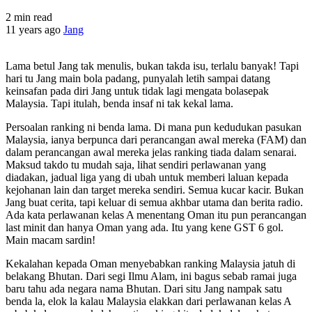
2 min read
11 years ago
Jang
Lama betul Jang tak menulis, bukan takda isu, terlalu banyak! Tapi
hari tu Jang main bola padang, punyalah letih sampai datang
keinsafan pada diri Jang untuk tidak lagi mengata bolasepak
Malaysia. Tapi itulah, benda insaf ni tak kekal lama.
Persoalan ranking ni benda lama. Di mana pun kedudukan pasukan
Malaysia, ianya berpunca dari perancangan awal mereka (FAM) dan
dalam perancangan awal mereka jelas ranking tiada dalam senarai.
Maksud takdo tu mudah saja, lihat sendiri perlawanan yang
diadakan, jadual liga yang di ubah untuk memberi laluan kepada
kejohanan lain dan target mereka sendiri. Semua kucar kacir. Bukan
Jang buat cerita, tapi keluar di semua akhbar utama dan berita radio.
Ada kata perlawanan kelas A menentang Oman itu pun perancangan
last minit dan hanya Oman yang ada. Itu yang kene GST 6 gol.
Main macam sardin!
Kekalahan kepada Oman menyebabkan ranking Malaysia jatuh di
belakang Bhutan. Dari segi Ilmu Alam, ini bagus sebab ramai juga
baru tahu ada negara nama Bhutan. Dari situ Jang nampak satu
benda la, elok la kalau Malaysia elakkan dari perlawanan kelas A