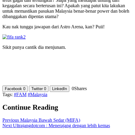
terus gagal dan tersungkur? Siapa yang mendapat untung dari
kegagalan secara berterusan ini? Apakah yang patut kita lakukan
untuk memastikan pasukan Malaysia benar-benar power dan boleh
dibanggakan dipentas utama?
Kau nak tunggu jawapan dari Astro Arena, kan? Puii!
Sikit punya cantik dia menjunam.
0
Shares
Facebook
0
Twitter
0
LinkedIn
Tags:
#FAM
#Malaysia
Continue Reading
Previous
Malaysia Bawah Sedar (MIFA)
Next
Ultrajangdotcom : Menerajang dengan lebih kemas