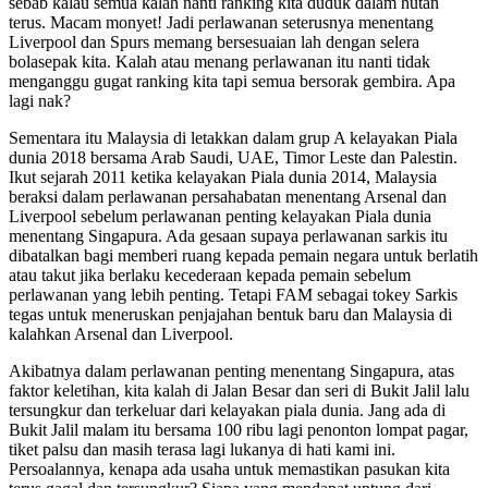
sebab kalau semua kalah nanti ranking kita duduk dalam hutan
terus. Macam monyet! Jadi perlawanan seterusnya menentang
Liverpool dan Spurs memang bersesuaian lah dengan selera
bolasepak kita. Kalah atau menang perlawanan itu nanti tidak
menganggu gugat ranking kita tapi semua bersorak gembira. Apa
lagi nak?
Sementara itu Malaysia di letakkan dalam grup A kelayakan Piala
dunia 2018 bersama Arab Saudi, UAE, Timor Leste dan Palestin.
Ikut sejarah 2011 ketika kelayakan Piala dunia 2014, Malaysia
beraksi dalam perlawanan persahabatan menentang Arsenal dan
Liverpool sebelum perlawanan penting kelayakan Piala dunia
menentang Singapura. Ada gesaan supaya perlawanan sarkis itu
dibatalkan bagi memberi ruang kepada pemain negara untuk berlatih
atau takut jika berlaku kecederaan kepada pemain sebelum
perlawanan yang lebih penting. Tetapi FAM sebagai tokey Sarkis
tegas untuk meneruskan penjajahan bentuk baru dan Malaysia di
kalahkan Arsenal dan Liverpool.
Akibatnya dalam perlawanan penting menentang Singapura, atas
faktor keletihan, kita kalah di Jalan Besar dan seri di Bukit Jalil lalu
tersungkur dan terkeluar dari kelayakan piala dunia. Jang ada di
Bukit Jalil malam itu bersama 100 ribu lagi penonton lompat pagar,
tiket palsu dan masih terasa lagi lukanya di hati kami ini.
Persoalannya, kenapa ada usaha untuk memastikan pasukan kita