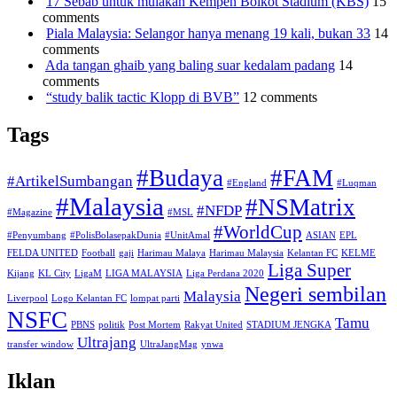
17 Sebab untuk mulakan Kempen Boikot Stadium (KBS)
15
comments
Piala Malaysia: Selangor hanya menang 19 kali, bukan 33
14
comments
Ada tangan ghaib yang baling suar kedalam padang
14
comments
“study balik tactic Klopp di BVB”
12 comments
Tags
#Budaya
#FAM
#ArtikelSumbangan
#England
#Luqman
#Malaysia
#NSMatrix
#NFDP
#Magazine
#MSL
#WorldCup
#Penyumbang
#PolisBolasepakDunia
#UnitAmal
ASIAN
EPL
FELDA UNITED
Football
gaji
Harimau Malaya
Harimau Malaysia
Kelantan FC
KELME
Liga Super
Kijang
KL City
LigaM
LIGA MALAYSIA
Liga Perdana 2020
Negeri sembilan
Malaysia
Liverpool
Logo Kelantan FC
lompat parti
NSFC
Tamu
PBNS
politik
Post Mortem
Rakyat United
STADIUM JENGKA
Ultrajang
transfer window
UltraJangMag
ynwa
Iklan