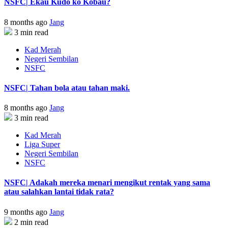
NSFC| Ekau Kudo ko Kobau?
8 months ago
Jang
3 min read
Kad Merah
Negeri Sembilan
NSFC
NSFC| Tahan bola atau tahan maki.
8 months ago
Jang
3 min read
Kad Merah
Liga Super
Negeri Sembilan
NSFC
NSFC| Adakah mereka menari mengikut rentak yang sama
atau salahkan lantai tidak rata?
9 months ago
Jang
2 min read