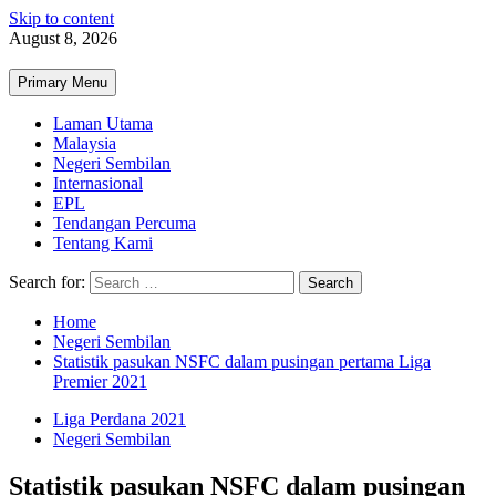
Skip to content
August 8, 2026
Primary Menu
Laman Utama
Malaysia
Negeri Sembilan
Internasional
EPL
Tendangan Percuma
Tentang Kami
Search for:
Home
Negeri Sembilan
Statistik pasukan NSFC dalam pusingan pertama Liga
Premier 2021
Liga Perdana 2021
Negeri Sembilan
Statistik pasukan NSFC dalam pusingan