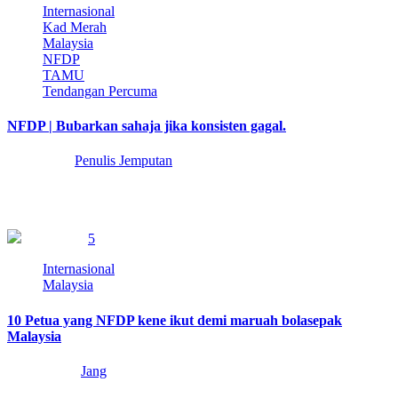
Internasional
Kad Merah
Malaysia
NFDP
TAMU
Tendangan Percuma
NFDP | Bubarkan sahaja jika konsisten gagal.
3 years ago
Penulis Jemputan
Skuad muda negara bungkus lagi, selepas rentetan kekecewaan dari
Sukan Sea sebelumnya, kinimereka tampil untuk…
2 min read
5
Internasional
Malaysia
10 Petua yang NFDP kene ikut demi maruah bolasepak
Malaysia
11 years ago
Jang