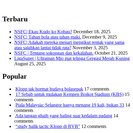
Skuad B-13 NFDP Malaysia dibawah bimbingan Lim Teong Kim
menang bergaya didalam jelajah eropah mereka…
Terbaru
NSFC| Ekau Kudo ko Kobau?
December 18, 2025
NSFC| Tahan bola atau tahan maki.
December 9, 2025
NSFC| Adakah mereka menari mengikut rentak yang sama
atau salahkan lantai tidak rata?
November 3, 2025
NSFC | Tentang sokongan dan kekalahan.
October 21, 2025
LigaSuper | Ultraman Mio piat telinga Gergasi Merah Kuning
August 25, 2025
Popular
Klopp tak hormat budaya bolasepak
17 comments
17 Sebab untuk mulakan Kempen Boikot Stadium (KBS)
15
comments
Piala Malaysia: Selangor hanya menang 19 kali, bukan 33
14
comments
Ada tangan ghaib yang baling suar kedalam padang
14
comments
“study balik tactic Klopp di BVB”
12 comments