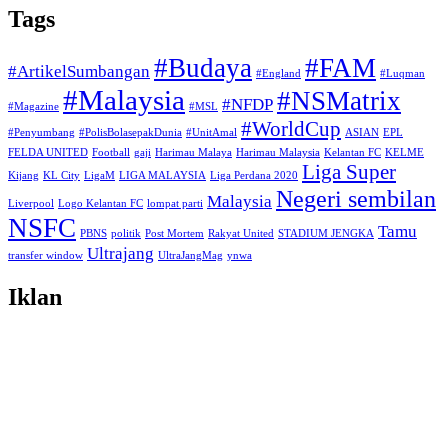
Tags
#Budaya
#FAM
#ArtikelSumbangan
#England
#Luqman
#Malaysia
#NSMatrix
#NFDP
#Magazine
#MSL
#WorldCup
#Penyumbang
#PolisBolasepakDunia
#UnitAmal
ASIAN
EPL
FELDA UNITED
Football
gaji
Harimau Malaya
Harimau Malaysia
Kelantan FC
KELME
Liga Super
Kijang
KL City
LigaM
LIGA MALAYSIA
Liga Perdana 2020
Negeri sembilan
Malaysia
Liverpool
Logo Kelantan FC
lompat parti
NSFC
Tamu
PBNS
politik
Post Mortem
Rakyat United
STADIUM JENGKA
Ultrajang
transfer window
UltraJangMag
ynwa
Iklan