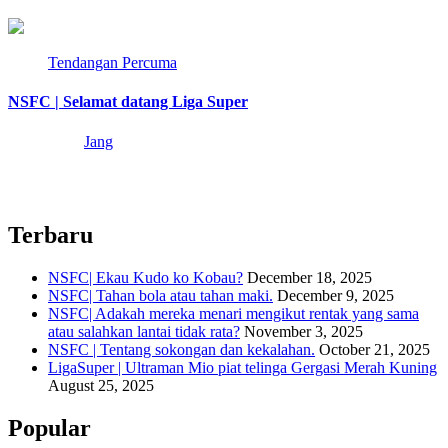
3 min read
Tendangan Percuma
NSFC | Selamat datang Liga Super
4 years ago
Jang
NSFC kembali semula ke Liga Super selepas membuat kemunculan
secara ‘cameo’ pada tahun 2018. Pada…
Terbaru
NSFC| Ekau Kudo ko Kobau?
December 18, 2025
NSFC| Tahan bola atau tahan maki.
December 9, 2025
NSFC| Adakah mereka menari mengikut rentak yang sama
atau salahkan lantai tidak rata?
November 3, 2025
NSFC | Tentang sokongan dan kekalahan.
October 21, 2025
LigaSuper | Ultraman Mio piat telinga Gergasi Merah Kuning
August 25, 2025
Popular