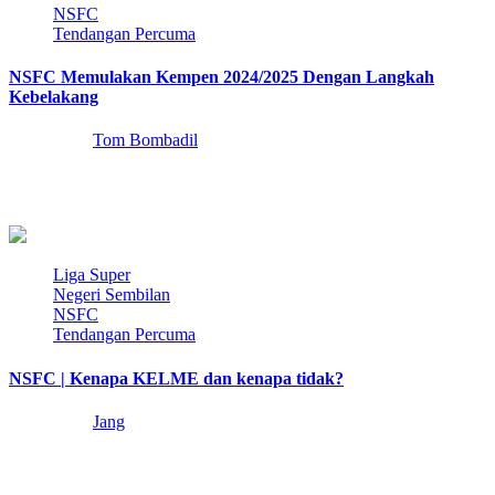
NSFC
Tendangan Percuma
NSFC Memulakan Kempen 2024/2025 Dengan Langkah
Kebelakang
2 years ago
Tom Bombadil
Lemah dan bercelika. Itulah kata-kata yang boleh diucapkan kepada
pasukan NSFC dalam memulakan kempen 2024/2025…
3 min read
Liga Super
Negeri Sembilan
NSFC
Tendangan Percuma
NSFC | Kenapa KELME dan kenapa tidak?
3 years ago
Jang
Sebagai lelaki budiman yang berjiwa lembut, Jang terpanggil untuk
memberi pandangan mengenai jersi Kelme NSFC…