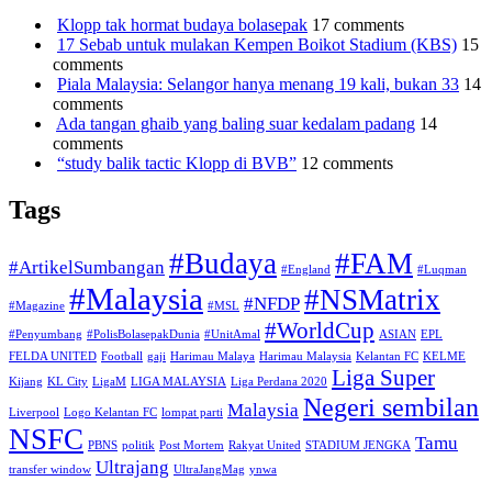
Klopp tak hormat budaya bolasepak
17 comments
17 Sebab untuk mulakan Kempen Boikot Stadium (KBS)
15
comments
Piala Malaysia: Selangor hanya menang 19 kali, bukan 33
14
comments
Ada tangan ghaib yang baling suar kedalam padang
14
comments
“study balik tactic Klopp di BVB”
12 comments
Tags
#Budaya
#FAM
#ArtikelSumbangan
#England
#Luqman
#Malaysia
#NSMatrix
#NFDP
#Magazine
#MSL
#WorldCup
#Penyumbang
#PolisBolasepakDunia
#UnitAmal
ASIAN
EPL
FELDA UNITED
Football
gaji
Harimau Malaya
Harimau Malaysia
Kelantan FC
KELME
Liga Super
Kijang
KL City
LigaM
LIGA MALAYSIA
Liga Perdana 2020
Negeri sembilan
Malaysia
Liverpool
Logo Kelantan FC
lompat parti
NSFC
Tamu
PBNS
politik
Post Mortem
Rakyat United
STADIUM JENGKA
Ultrajang
transfer window
UltraJangMag
ynwa