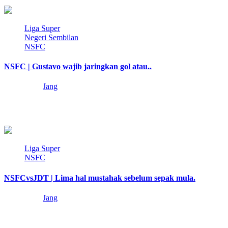
3 min read
Liga Super
Negeri Sembilan
NSFC
NSFC | Gustavo wajib jaringkan gol atau..
4 years ago
Jang
Masih melekat dalam memori Jang ini, bagaimana degup jantung
berlari kencang ketika Kossi mendapat peluang…
3 min read
Liga Super
NSFC
NSFCvsJDT | Lima hal mustahak sebelum sepak mula.
4 years ago
Jang
Pengurus legenda Nottingham Forest, mendiang Brian Clough
pernah berkata, dia tahu pasukannya akan menang (atau…