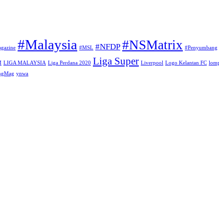
#Malaysia
#NSMatrix
#NFDP
gazine
#MSL
#Penyumbang
Liga Super
M
LIGA MALAYSIA
Liga Perdana 2020
Liverpool
Logo Kelantan FC
lomp
angMag
ynwa