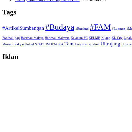
Tags
#Budaya
#FAM
#ArtikelSumbangan
#England
#Luqman
#Ma
Football
gaji
Harimau Malaya
Harimau Malaysia
Kelantan FC
KELME
Kijang
KL City
Liga
Tamu
Ultrajang
Mortem
Rakyat United
STADIUM JENGKA
transfer window
UltraJ
Iklan