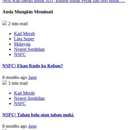
Next
Kad merah untuk JDT, kuning untuk Perak dan boo untuk …
Anda Mungkin Meminati
2 min read
Kad Merah
Liga Super
Malaysia
Negeri Sembilan
NSFC
NSFC| Ekau Kudo ko Kobau?
8 months ago
Jang
3 min read
Kad Merah
Negeri Sembilan
NSFC
NSFC| Tahan bola atau tahan maki.
8 months ago
Jang