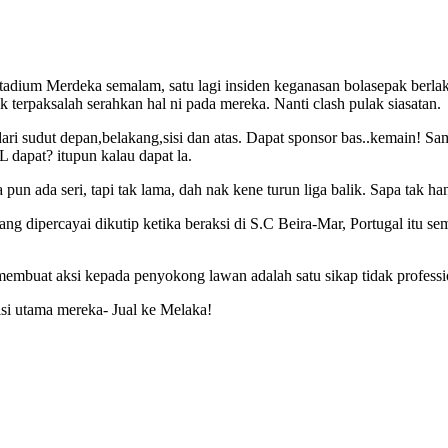
di stadium Merdeka semalam, satu lagi insiden keganasan bolasepak berl
ak terpaksalah serahkan hal ni pada mereka. Nanti clash pulak siasatan.
ri sudut depan,belakang,sisi dan atas. Dapat sponsor bas..kemain! S
dapat? itupun kalau dapat la.
 pun ada seri, tapi tak lama, dah nak kene turun liga balik. Sapa tak
ang dipercayai dikutip ketika beraksi di S.C Beira-Mar, Portugal itu se
uat aksi kepada penyokong lawan adalah satu sikap tidak professional 
isi utama mereka- Jual ke Melaka!