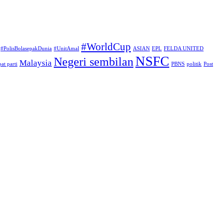
#WorldCup
#PolisBolasepakDunia
#UnitAmal
ASIAN
EPL
FELDA UNITED
NSFC
Negeri sembilan
Malaysia
at parti
PBNS
politik
Post