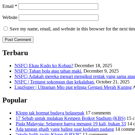
Email
*
Website
Save my name, email, and website in this browser for the next ti
Terbaru
NSFC| Ekau Kudo ko Kobau?
December 18, 2025
NSFC| Tahan bola atau tahan maki.
December 9, 2025
NSFC| Adakah mereka menari mengikut rentak yang sama atau s
NSFC | Tentang sokongan dan kekalahan.
October 21, 2025
LigaSuper | Ultraman Mio piat telinga Gergasi Merah Kuning
A
Popular
Klopp tak hormat budaya bolasepak
17 comments
17 Sebab untuk mulakan Kempen Boikot Stadium (KBS)
15 
Piala Malaysia: Selangor hanya menang 19 kali, bukan 33
14 
Ada tangan ghaib yang baling suar kedalam padang
14 comme
“study balik tactic Klopp di BVB”
12 comments