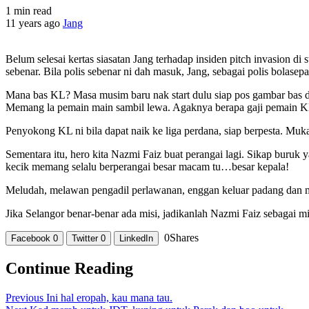
1 min read
11 years ago
Jang
Belum selesai kertas siasatan Jang terhadap insiden pitch invasion 
sebenar. Bila polis sebenar ni dah masuk, Jang, sebagai polis bolasep
Mana bas KL? Masa musim baru nak start dulu siap pos gambar bas da
Memang la pemain main sambil lewa. Agaknya berapa gaji pemain KL 
Penyokong KL ni bila dapat naik ke liga perdana, siap berpesta. Muka
Sementara itu, hero kita Nazmi Faiz buat perangai lagi. Sikap buruk y
kecik memang selalu berperangai besar macam tu…besar kepala!
Meludah, melawan pengadil perlawanan, enggan keluar padang dan memb
Jika Selangor benar-benar ada misi, jadikanlah Nazmi Faiz sebagai m
0
Shares
Facebook
0
Twitter
0
LinkedIn
Continue Reading
Previous
Ini hal eropah, kau mana tau.