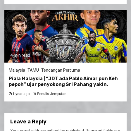
4 min read
Malaysia
TAMU
Tendangan Percuma
Piala Malaysia | “JDT ada Pablo Aimar pun Keh
pepoh” ujar penyokong Sri Pahang yakin.
1 year ago
Penulis Jemputan
Leave a Reply
Your email address will not be published.
Required fields are