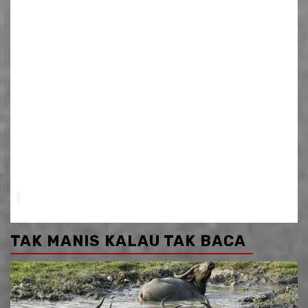
TAK MANIS KALAU TAK BACA