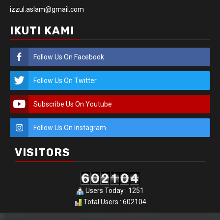
izzul.aslam@gmail.com
IKUTI KAMI
Follow Us On Facebook
Follow Us On Twitter
Subscribe Us On Youtube
Follow Us On Instagram
VISITORS
Users Today : 1251
Total Users : 602104