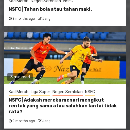
Kad Merah
Negeri Sembilan
NSFC
NSFC| Tahan bola atau tahan maki.
8 months ago
Jang
3 min read
Kad Merah
Liga Super
Negeri Sembilan
NSFC
NSFC| Adakah mereka menari mengikut
rentak yang sama atau salahkan lantai tidak
rata?
9 months ago
Jang