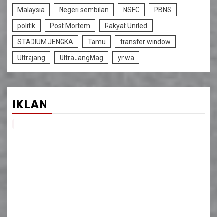
Malaysia
Negeri sembilan
NSFC
PBNS
politik
Post Mortem
Rakyat United
STADIUM JENGKA
Tamu
transfer window
Ultrajang
UltraJangMag
ynwa
IKLAN