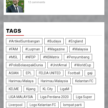
12 comments
TAGS
#ArtikelSumbangan
#Budaya
#England
#FAM
#Luqman
#Magazine
#Malaysia
#MSL
#NFDP
#NSMatrix
#Penyumbang
#PolisBolasepakDunia
#UnitAmal
#WorldCup
ASIAN
EPL
FELDA UNITED
Football
gaji
Harimau Malaya
Harimau Malaysia
Kelantan FC
KELME
Kijang
KL City
LigaM
LIGA MALAYSIA
Liga Perdana 2020
Liga Super
Liverpool
Logo Kelantan FC
lompat parti