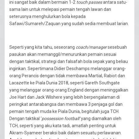
ini sangat baik dalam bermain 1-2
touch
passes
antara satu-
sama lain untuk melepasi pemain tengah lawan dan
seterusnya menghulurkan bola kepada
Safawi/Sumareh/Zaquan yang sudah sedia membuat larian.
Seperti yang kita tahu, seseorang
coach/manager
sesebuah
pasukan akan memanggil/menurunkan pemain sesuai
dengan taktikal, strategi dan falsafah bola sepak yang beliau
inginkan. Sepertimana Didier Deschamps melanggar orang-
orang Perancis dengan tidak membawa Martial, Rabiot dan
Lacazette ke Piala Dunia 2018, seperti Gareth Southgate
yang melanggar orang-orang England dengan meninggalkan
Joe Hart dan Jack Wilshere yang lebih berpengalaman di
peringkat antarabangsa dan membawa 3 penjaga gol dan
pemain tengah muda ke Piala Dunia, begitulah juga TCH.
Dengan taktikal ‘
possession
football’
yang diamalkan oleh
TCH, seperti yang aku kata tadi, amatlah penting untuk
Akram-Syameer beraksi baik dalam sesuatu perlawanan.