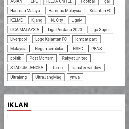
ASIAN
EPL
FELDA UNITED
Football
gaji
Harimau Malaya
Harimau Malaysia
Kelantan FC
KELME
Kijang
KL City
LigaM
LIGA MALAYSIA
Liga Perdana 2020
Liga Super
Liverpool
Logo Kelantan FC
lompat parti
Malaysia
Negeri sembilan
NSFC
PBNS
politik
Post Mortem
Rakyat United
STADIUM JENGKA
Tamu
transfer window
Ultrajang
UltraJangMag
ynwa
IKLAN