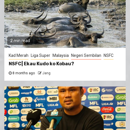
2 min read
Kad Merah
Liga Super
Malaysia
Negeri Sembilan
NSFC
NSFC| Ekau Kudo ko Kobau?
8 months ago
Jang