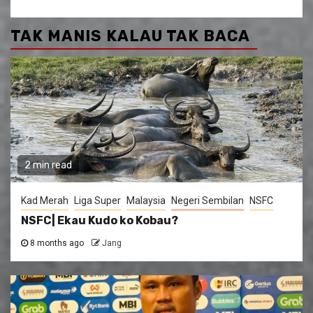
TAK MANIS KALAU TAK BACA
2 min read
Kad Merah
Liga Super
Malaysia
Negeri Sembilan
NSFC
NSFC| Ekau Kudo ko Kobau?
8 months ago
Jang