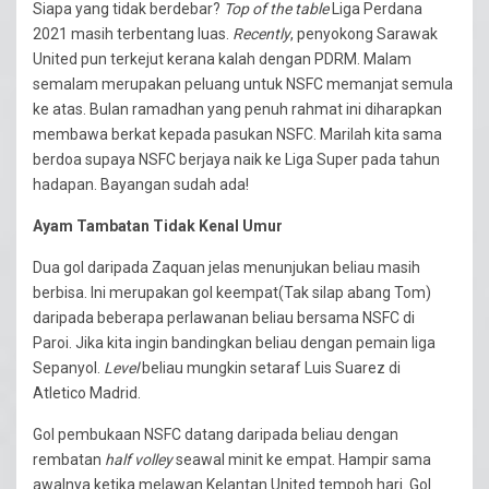
Siapa yang tidak berdebar?
Top of the table
Liga Perdana
2021 masih terbentang luas.
Recently
, penyokong Sarawak
United pun terkejut kerana kalah dengan PDRM. Malam
semalam merupakan peluang untuk NSFC memanjat semula
ke atas. Bulan ramadhan yang penuh rahmat ini diharapkan
membawa berkat kepada pasukan NSFC. Marilah kita sama
berdoa supaya NSFC berjaya naik ke Liga Super pada tahun
hadapan. Bayangan sudah ada!
Ayam Tambatan Tidak Kenal Umur
Dua gol daripada Zaquan jelas menunjukan beliau masih
berbisa. Ini merupakan gol keempat(Tak silap abang Tom)
daripada beberapa perlawanan beliau bersama NSFC di
Paroi. Jika kita ingin bandingkan beliau dengan pemain liga
Sepanyol.
Level
beliau mungkin setaraf Luis Suarez di
Atletico Madrid.
Gol pembukaan NSFC datang daripada beliau dengan
rembatan
half volley
seawal minit ke empat. Hampir sama
awalnya ketika melawan Kelantan United tempoh hari. Gol