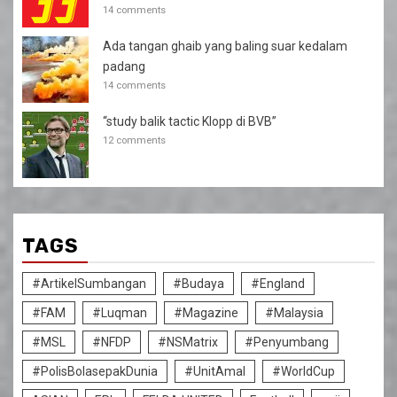
14 comments
Ada tangan ghaib yang baling suar kedalam
padang
14 comments
“study balik tactic Klopp di BVB”
12 comments
TAGS
#ArtikelSumbangan
#Budaya
#England
#FAM
#Luqman
#Magazine
#Malaysia
#MSL
#NFDP
#NSMatrix
#Penyumbang
#PolisBolasepakDunia
#UnitAmal
#WorldCup