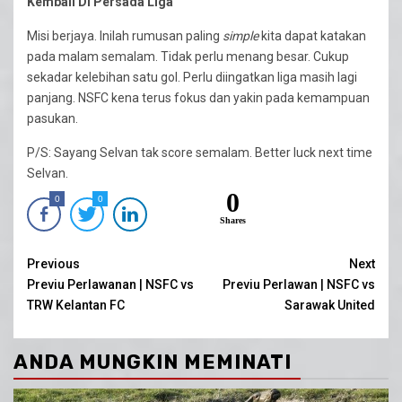
Kembali Di Persada Liga
Misi berjaya. Inilah rumusan paling
simple
kita dapat katakan
pada malam semalam. Tidak perlu menang besar. Cukup
sekadar kelebihan satu gol. Perlu diingatkan liga masih lagi
panjang. NSFC kena terus fokus dan yakin pada kemampuan
pasukan.
P/S: Sayang Selvan tak score semalam. Better luck next time
Selvan.
0
0
0
Shares
Continue
Previous
Next
Previu Perlawanan | NSFC vs
Previu Perlawan | NSFC vs
Reading
TRW Kelantan FC
Sarawak United
ANDA MUNGKIN MEMINATI