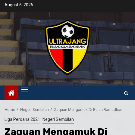
Skip
August 6, 2026
to
content
Primary
Menu
Home
Negeri Sembilan
Zaquan Mengamuk Di Bulan Ramadhan
Liga Perdana 2021
Negeri Sembilan
Zaquan Mengamuk Di