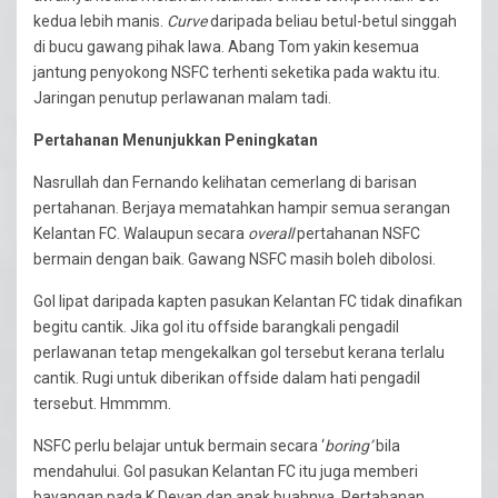
kedua lebih manis.
Curve
daripada beliau betul-betul singgah
di bucu gawang pihak lawa. Abang Tom yakin kesemua
jantung penyokong NSFC terhenti seketika pada waktu itu.
Jaringan penutup perlawanan malam tadi.
Pertahanan Menunjukkan Peningkatan
Nasrullah dan Fernando kelihatan cemerlang di barisan
pertahanan. Berjaya mematahkan hampir semua serangan
Kelantan FC. Walaupun secara
overall
pertahanan NSFC
bermain dengan baik. Gawang NSFC masih boleh dibolosi.
Gol lipat daripada kapten pasukan Kelantan FC tidak dinafikan
begitu cantik. Jika gol itu offside barangkali pengadil
perlawanan tetap mengekalkan gol tersebut kerana terlalu
cantik. Rugi untuk diberikan offside dalam hati pengadil
tersebut. Hmmmm.
NSFC perlu belajar untuk bermain secara ‘
boring’
bila
mendahului. Gol pasukan Kelantan FC itu juga memberi
bayangan pada K.Devan dan anak buahnya. Pertahanan