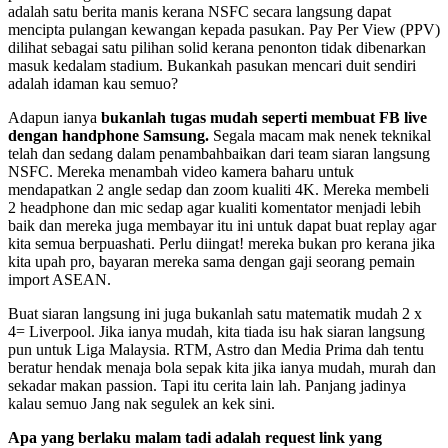
adalah satu berita manis kerana NSFC secara langsung dapat
mencipta pulangan kewangan kepada pasukan. Pay Per View (PPV)
dilihat sebagai satu pilihan solid kerana penonton tidak dibenarkan
masuk kedalam stadium. Bukankah pasukan mencari duit sendiri
adalah idaman kau semuo?
Adapun ianya
bukanlah tugas mudah seperti membuat FB live
dengan handphone Samsung.
Segala macam mak nenek teknikal
telah dan sedang dalam penambahbaikan dari team siaran langsung
NSFC. Mereka menambah video kamera baharu untuk
mendapatkan 2 angle sedap dan zoom kualiti 4K. Mereka membeli
2 headphone dan mic sedap agar kualiti komentator menjadi lebih
baik dan mereka juga membayar itu ini untuk dapat buat replay agar
kita semua berpuashati. Perlu diingat! mereka bukan pro kerana jika
kita upah pro, bayaran mereka sama dengan gaji seorang pemain
import ASEAN.
Buat siaran langsung ini juga bukanlah satu matematik mudah 2 x
4= Liverpool. Jika ianya mudah, kita tiada isu hak siaran langsung
pun untuk Liga Malaysia. RTM, Astro dan Media Prima dah tentu
beratur hendak menaja bola sepak kita jika ianya mudah, murah dan
sekadar makan passion. Tapi itu cerita lain lah. Panjang jadinya
kalau semuo Jang nak segulek an kek sini.
Apa yang berlaku malam tadi adalah request link yang