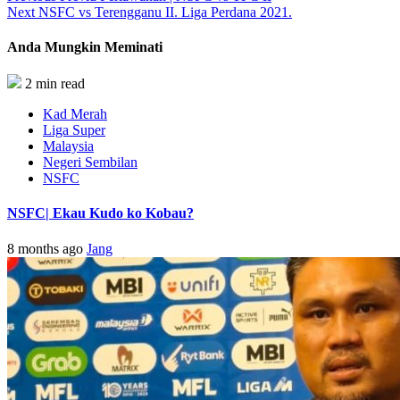
Next
NSFC vs Terengganu II. Liga Perdana 2021.
Anda Mungkin Meminati
2 min read
Kad Merah
Liga Super
Malaysia
Negeri Sembilan
NSFC
NSFC| Ekau Kudo ko Kobau?
8 months ago
Jang