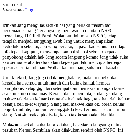
3 min read
5 years ago
Jang
Izinkan Jang mengulas sedikit hal yang berlaku malam tadi
berkenaan siarang ‘terlangsung’ perlawanan diantara NSFC
menentang TFCII di Paroi. Walaupun ini urusan NSFC, tetapi
tetaplah menjadi tanggungjawab Jang untuk menyampaikan
kedudukan sebenar, apa yang berlaku, supaya kau semua mendapat
info tepat. Lagipun, menyampaikan hal situasi sebenar kepada
penyokong adalah hak Jang secara langsung kerana Jang tidak suka
kau semua teraba-teraba dalam kegelapan lalu mencipta berbagai
spekulasi serta tuduhan. Walhal kau memang suka meraba-raba.
Untuk rekod, Jang juga tidak menghalang, malah mengizinkan
kepada kau semua untuk marah dan baling bantal, hempas
handphone, ketap gigi, lari setempat dan memaki diruangan komen
asalkan kau semua puas. Kerana dalam bercinta, kadang-kadang
makwe tak dapat keluar kerana abah eh tak bagi, tapi kau dah keluar
belanja beli tiket wayang. Siang tadi makwe kata ok, boleh keluar
tengok midnite, kau pun terconggok la kek Terminal 1 dan hari pun
siang. Anti-klimaks, plot twist, kasih tak kesampaian blahblah.
Mula-mula sekali, suka Jang katakan, hak siaran langsung untuk
pasukan Negeri Sembilan akan dilakukan sendiri oleh NSFC. Ini