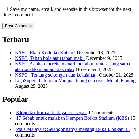
Save my name, email, and website in this browser for the next
time I comment.
Terbaru
NSFC| Ekau Kudo ko Kobau?
December 18, 2025
NSFC| Tahan bola atau tahan maki.
December 9, 2025
NSFC| Adakah mereka menari mengikut rentak yang sama
atau salahkan lantai tidak rata?
November 3, 2025
NSFC | Tentang sokongan dan kekalahan.
October 21, 2025
LigaSuper | Ultraman Mio piat telinga Gergasi Merah Kuning
August 25, 2025
Popular
Klopp tak hormat budaya bolasepak
17 comments
17 Sebab untuk mulakan Kempen Boikot Stadium (KBS)
15
comments
Piala Malaysia: Selangor hanya menang 19 kali, bukan 33
14
comments