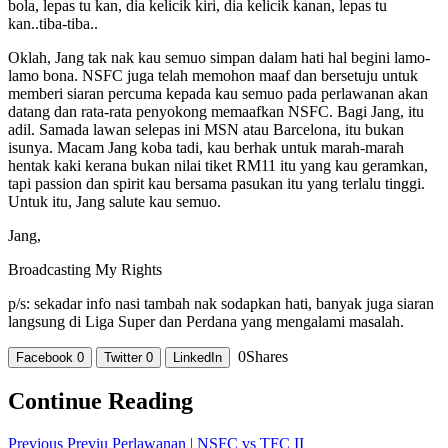
bola, lepas tu kan, dia kelicik kiri, dia kelicik kanan, lepas tu
kan..tiba-tiba..
Oklah, Jang tak nak kau semuo simpan dalam hati hal begini lamo-
lamo bona. NSFC juga telah memohon maaf dan bersetuju untuk
memberi siaran percuma kepada kau semuo pada perlawanan akan
datang dan rata-rata penyokong memaafkan NSFC. Bagi Jang, itu
adil. Samada lawan selepas ini MSN atau Barcelona, itu bukan
isunya. Macam Jang koba tadi, kau berhak untuk marah-marah
hentak kaki kerana bukan nilai tiket RM11 itu yang kau geramkan,
tapi passion dan spirit kau bersama pasukan itu yang terlalu tinggi.
Untuk itu, Jang salute kau semuo.
Jang,
Broadcasting My Rights
p/s: sekadar info nasi tambah nak sodapkan hati, banyak juga siaran
langsung di Liga Super dan Perdana yang mengalami masalah.
0
Shares
Facebook
0
Twitter
0
LinkedIn
Continue Reading
Previous
Previu Perlawanan | NSFC vs TFC II