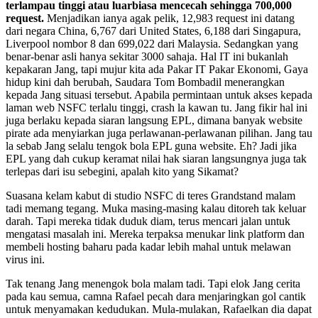
terlampau tinggi atau luarbiasa mencecah sehingga 700,000
request.
Menjadikan ianya agak pelik, 12,983 request ini datang
dari negara China, 6,767 dari United States, 6,188 dari Singapura,
Liverpool nombor 8 dan 699,022 dari Malaysia. Sedangkan yang
benar-benar asli hanya sekitar 3000 sahaja. Hal IT ini bukanlah
kepakaran Jang, tapi mujur kita ada Pakar IT Pakar Ekonomi, Gaya
hidup kini dah berubah, Saudara Tom Bombadil menerangkan
kepada Jang situasi tersebut. Apabila permintaan untuk akses kepada
laman web NSFC terlalu tinggi, crash la kawan tu. Jang fikir hal ini
juga berlaku kepada siaran langsung EPL, dimana banyak website
pirate ada menyiarkan juga perlawanan-perlawanan pilihan. Jang tau
la sebab Jang selalu tengok bola EPL guna website. Eh? Jadi jika
EPL yang dah cukup keramat nilai hak siaran langsungnya juga tak
terlepas dari isu sebegini, apalah kito yang Sikamat?
Suasana kelam kabut di studio NSFC di teres Grandstand malam
tadi memang tegang. Muka masing-masing kalau ditoreh tak keluar
darah. Tapi mereka tidak duduk diam, terus mencari jalan untuk
mengatasi masalah ini. Mereka terpaksa menukar link platform dan
membeli hosting baharu pada kadar lebih mahal untuk melawan
virus ini.
Tak tenang Jang menengok bola malam tadi. Tapi elok Jang cerita
pada kau semua, camna Rafael pecah dara menjaringkan gol cantik
untuk menyamakan kedudukan. Mula-mulakan, Rafaelkan dia dapat