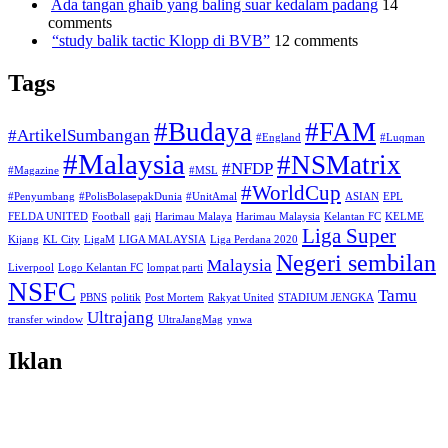
Ada tangan ghaib yang baling suar kedalam padang
14
comments
“study balik tactic Klopp di BVB”
12 comments
Tags
#Budaya
#FAM
#ArtikelSumbangan
#England
#Luqman
#Malaysia
#NSMatrix
#NFDP
#Magazine
#MSL
#WorldCup
#Penyumbang
#PolisBolasepakDunia
#UnitAmal
ASIAN
EPL
FELDA UNITED
Football
gaji
Harimau Malaya
Harimau Malaysia
Kelantan FC
KELME
Liga Super
Kijang
KL City
LigaM
LIGA MALAYSIA
Liga Perdana 2020
Negeri sembilan
Malaysia
Liverpool
Logo Kelantan FC
lompat parti
NSFC
Tamu
PBNS
politik
Post Mortem
Rakyat United
STADIUM JENGKA
Ultrajang
transfer window
UltraJangMag
ynwa
Iklan