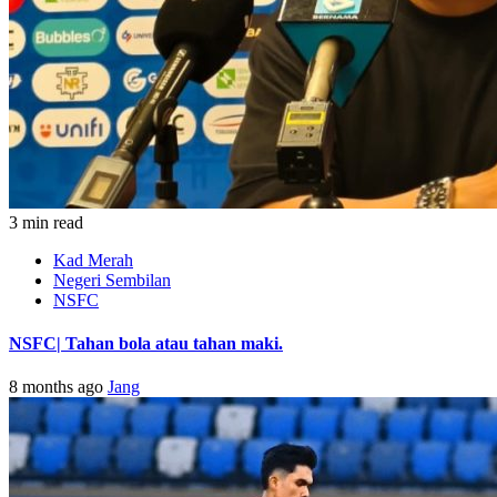
3 min read
Kad Merah
Negeri Sembilan
NSFC
NSFC| Tahan bola atau tahan maki.
8 months ago
Jang