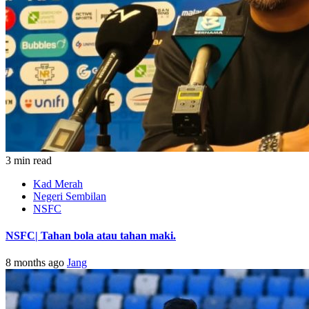
3 min read
Kad Merah
Negeri Sembilan
NSFC
NSFC| Tahan bola atau tahan maki.
8 months ago
Jang